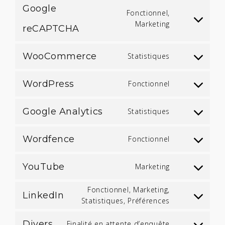
Google
Fonctionnel,
CONSENT
Marketing
TO
reCAPTCHA
SERVICE
GOOGLE-
RECAPTCHA
WooCommerce
CONSENT
Statistiques
TO
SERVICE
WOOCOMME
WordPress
CONSENT
Fonctionnel
TO
SERVICE
WORDPRESS
Google Analytics
CONSENT
Statistiques
TO
SERVICE
GOOGLE-
ANALYTICS
Wordfence
CONSENT
Fonctionnel
TO
SERVICE
WORDFENCE
YouTube
CONSENT
Marketing
TO
SERVICE
YOUTUBE
Fonctionnel, Marketing,
LinkedIn
CONSENT
Statistiques, Préférences
TO
SERVICE
LINKEDIN
Divers
CONSENT
Finalité en attente d’enquête